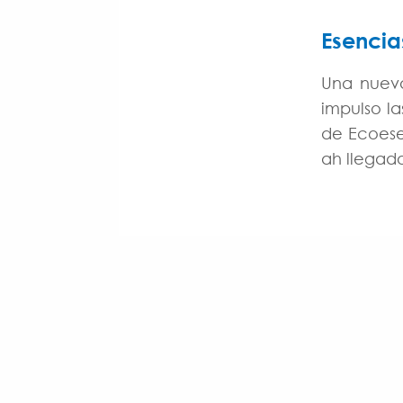
Esenci
Una nueva
impulso l
de Ecoese
ah llegad