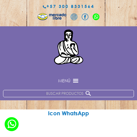
+57 300 8331564
MENÚ
Buscar
por:
Icon WhatsApp